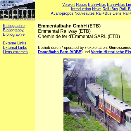
Vorwort
Neues
Bahn+Bus
Bahn+Bus Li
Introduction
News
Rail+Bus
Rail+B
Avant-propos
Nouveautés
Rail+Bus
Liens Rail
Bibliographie
Emmentalbahn GmbH (ETB)
Bibliography
Emmental Railway (ETB)
Bibliographie
Chemin de fer d'Emmental SARL (ETB)
Externe Links
External Links
Betrieb durch / operated by / exploitation:
Genossensc
Liens externes
Dampfbahn Bern (VDBB)
und
Verein Historische E