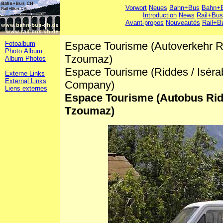
Vorwort
Neues
Bahn+Bus
Bahn+B
Introduction
News
Rail+Bus
Avant-propos
Nouveautés
Rail+B
Fotoalbum
Espace Tourisme (Autoverkehr Ri
Photo Album
Tzoumaz)
Album Photos
Espace Tourisme (Riddes / Isér
Externe Links
External Links
Company)
Liens externes
Espace Tourisme (Autobus Ridd
Tzoumaz)