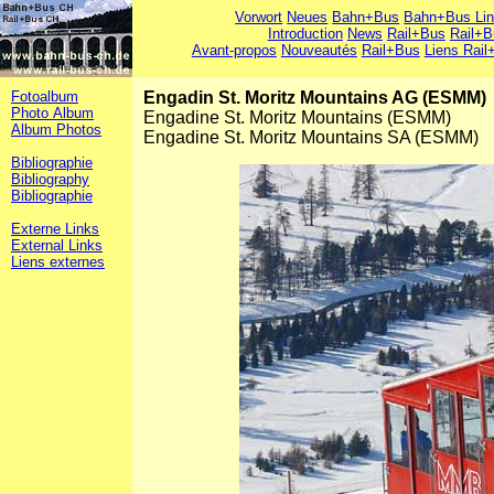
Vorwort
Neues
Bahn+Bus
Bahn+Bus Li
Introduction
News
Rail+Bus
Rail+B
Avant-propos
Nouveautés
Rail+Bus
Liens Rail
Fotoalbum
Engadin St. Moritz Mountains AG (ESMM)
Photo Album
Engadine St. Moritz Mountains (ESMM)
Album Photos
Engadine St. Moritz Mountains SA (ESMM)
Bibliographie
Bibliography
Bibliographie
Externe Links
External Links
Liens externes