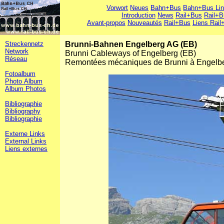
Vorwort
Neues
Bahn+Bus
Bahn+Bus Li
Introduction
News
Rail+Bus
Rail+B
Avant-propos
Nouveautés
Rail+Bus
Liens Rail
Streckennetz
Brunni-Bahnen Engelberg AG (EB)
Network
Brunni Cableways of Engelberg (EB)
Réseau
Remontées mécaniques de Brunni à Engelb
Fotoalbum
Photo Album
Album Photos
Bibliographie
Bibliography
Bibliographie
Externe Links
External Links
Liens externes