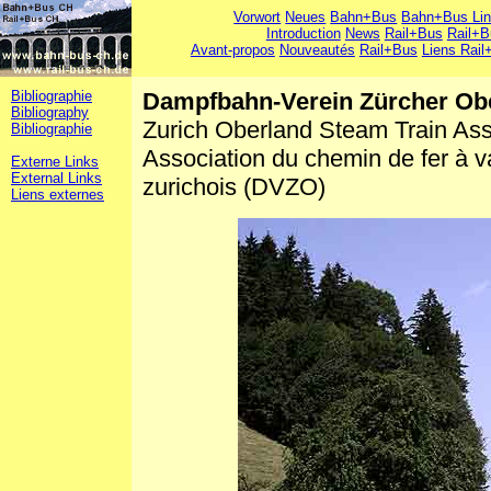
Vorwort
Neues
Bahn+Bus
Bahn+Bus Li
Introduction
News
Rail+Bus
Rail+B
Avant-propos
Nouveautés
Rail+Bus
Liens Rail
Bibliographie
Dampfbahn-Verein Zürcher Ob
Bibliography
Zurich Oberland Steam Train As
Bibliographie
Association du chemin de fer à v
Externe Links
External Links
zurichois (DVZO)
Liens externes