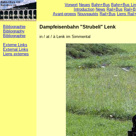
Vorwort
Neues
Bahn+Bus
Bahn+Bus Li
Introduction
News
Rail+Bus
Rail+B
Avant-propos
Nouveautés
Rail+Bus
Liens Rail
Bibliographie
Dampfeisenbahn "Strubeli" Lenk
Bibliography
Bibliographie
in / at / à Lenk im Simmental
Externe Links
External Links
Liens externes