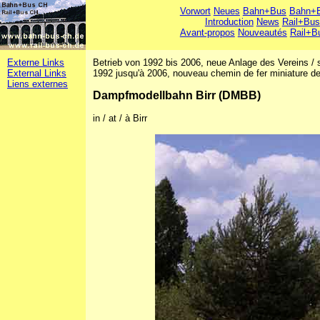
Vorwort
Neues
Bahn+Bus
Bahn+B
Introduction
News
Rail+Bus
Avant-propos
Nouveautés
Rail+B
Externe Links
Betrieb von 1992 bis 2006, neue Anlage des Vereins / se
External Links
1992 jusqu'à 2006, nouveau chemin de fer miniature de
Liens externes
Dampfmodellbahn Birr (DMBB)
in / at / à Birr