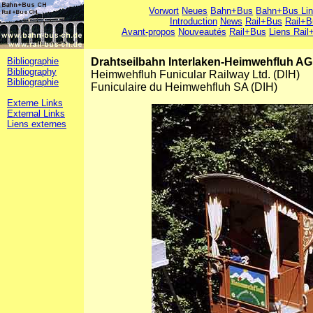
Vorwort
Neues
Bahn+Bus
Bahn+Bus Li
Introduction
News
Rail+Bus
Rail+B
Avant-propos
Nouveautés
Rail+Bus
Liens Rail
Bibliographie
Drahtseilbahn Interlaken-Heimwehfluh AG
Bibliography
Heimwehfluh Funicular Railway Ltd. (DIH)
Bibliographie
Funiculaire du Heimwehfluh SA (DIH)
Externe Links
External Links
Liens externes