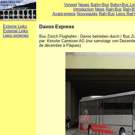
Vorwort
Neues
Bahn+Bus
Bahn+Bus Li
Introduction
News
Rail+Bus
Rail+B
Avant-propos
Nouveautés
Rail+Bus
Liens Rail
Externe Links
Davos Express
External Links
Liens externes
Bus Zürich Flughafen - Davos betrieben durch / Bus Zur
par: Kessler Carreisen AG (nur samstags von Dezembe
de décembre à Pâques)