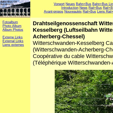
Vorwort
Neues
Bahn+Bus
Bahn+Bus Li
Introduction
News
Rail+Bus
Rail+B
Avant-propos
Nouveautés
Rail+Bus
Liens Rail
Fotoalbum
Drahtseilgenossenschaft Witt
Photo Album
Kesselberg (Luftseilbahn Witt
Album Photos
Acherberg-Chessel)
Externe Links
External Links
Witterschwanden-Kesselberg Ca
Liens externes
(Witterschwanden-Acherberg-Ch
Coopérative du cable Wittersch
(Téléphérique Witterschwanden-