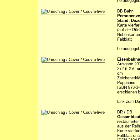
herausgege
DB Bahn
Personenver
Stand: Dez
Karte vierfa
(auf der Rüc
Nebenkarten 
Faltblatt
herausgege
Eisenbahna
Ausgabe 20
272 (I-XVI u
cm
Zeichenerklä
Pappband
ISBN 978-3-
erschienen 
Link zum Da
DR / DB
Gesamtdeut
restauriert
aus der Reih
Karte vierfa
Faltblatt un