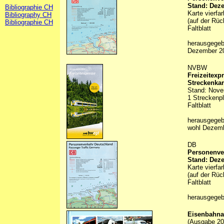
Stand: Dez
Bibliographie CH
Karte vierfa
Bibliography CH
(auf der Rüc
Bibliographie CH
Faltblatt
herausgegeb
Dezember 2
NVBW
Freizeitexp
Streckenkar
Stand: Nov
1 Streckenpl
Faltblatt
herausgegeb
wohl Dezem
DB
Personenver
Stand: Dez
Karte vierfa
(auf der Rüc
Faltblatt
herausgege
Eisenbahna
(Ausgabe 20