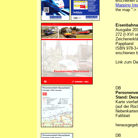
erschienen b
Mapping Inte
the map "-> 
Eisenbahna
Ausgabe 20
272 (I-XVI u
Zeichenerklä
Pappband
ISBN 978-3-
erschienen 
Link zum Da
DB
Personenver
Stand: Dez
Karte vierfa
(auf der Rüc
Nebenkarten 
Faltblatt
herausgege
DB