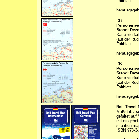
Faltblatt
herausgege
DB
Personenver
Stand: Dez
Karte vierfa
(auf der Rüc
Faltblatt
herausgege
DB
Personenver
Stand: Dez
Karte vierfa
(auf der Rüc
Faltblatt
herausgege
Rail Travel
Maßstab / sc
gefaltet auf
mit eingehef
situation ma
ISBN 978-3-