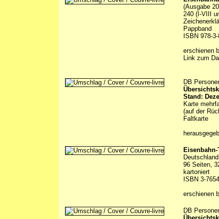
(Ausgabe 20
240 (I-VIII 
Zeichenerklä
Pappband
ISBN 978-3-
erschienen 
Link zum Da
DB Persone
Übersichtsk
Stand: Dez
Karte mehrfa
(auf der Rüc
Faltkarte
herausgege
Eisenbahn-
Deutschland 
96 Seiten, 3
kartoniert
ISBN 3-7654
erschienen 
DB Persone
Übersichtsk