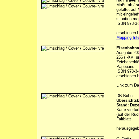
Rail Travel
Maßstab / sc
gefaltet auf
mit eingehef
situation ma
ISBN 978-3-
erschienen b
Mapping Inte
Eisenbahna
Ausgabe 20
256 (I-XVI u
Zeichenerklä
Pappband
ISBN 978-3-
erschienen 
Link zum Da
DB Bahn
Übersichtsk
Stand: Dez
Karte vierfa
(auf der Rüc
Faltblatt
herausgege
C. Opitz