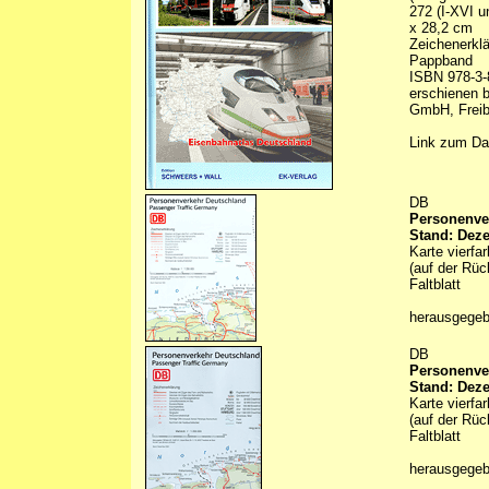
272 (I-XVI u
x 28,2 cm
Zeichenerklä
Pappband
ISBN 978-3-
erschienen 
GmbH, Freibu
Link zum Da
DB
Personenver
Stand: Dez
Karte vierfa
(auf der Rüc
Faltblatt
herausgege
DB
Personenver
Stand: Dez
Karte vierfa
(auf der Rüc
Faltblatt
herausgege