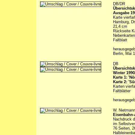
DB/DR
Übersichtsk
Ausgabe 19
Karte vierfa
Hamburg, Dre
21,4 cm
Rückseite Ka
Nebenkarten
Faltblatt
herausgegeb
Berlin, Mai 
DB
Übersichtsk
Winter 1990
Karte 1: 'Nör
Karte 2: 'Sü
Karten vierf
Faltblätter
herausgege
W. Nietman
Eisenbahn-
Nachdruck d
im Selbstve
76 Seiten, 2
Halbleinenb