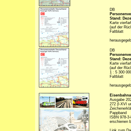
DB
Personenver
Stand: Dez
Karte vierfa
(auf der Rüc
Faltblatt
herausgege
DB
Personenver
Stand: Dez
Karte vierfa
(auf der Rü
1 : 5 300 0
Faltblatt
herausgege
Eisenbahna
Ausgabe 20
272 (I-XVI u
Zeichenerklä
Pappband
ISBN 978-3-
erschienen 
Link zum Da