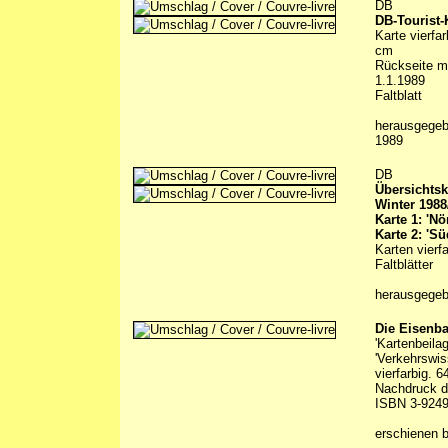
DB
DB-Tourist-
Karte vierfa
cm
Rückseite mi
1.1.1989
Faltblatt
herausgege
1989
DB
Übersichtsk
Winter 1988
Karte 1: 'Nör
Karte 2: 'Sü
Karten vierf
Faltblätter
herausgege
Die Eisenb
'Kartenbeil
'Verkehrswis
vierfarbig. 
Nachdruck d
ISBN 3-9249
erschienen b