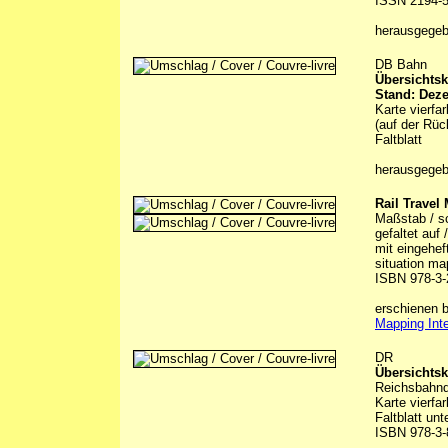
ISSN 2194-
herausgege
DB Bahn
Übersichtsk
Stand: Dez
Karte vierfa
(auf der Rüc
Faltblatt
herausgege
Rail Travel
Maßstab / sc
gefaltet auf
mit eingehef
situation ma
ISBN 978-3-
erschienen b
Mapping Inte
DR
Übersichtsk
Reichsbahnd
Karte vierfa
Faltblatt un
ISBN 978-3-