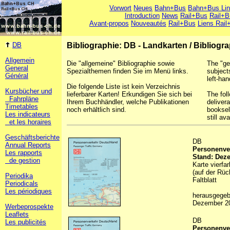
Vorwort
Neues
Bahn+Bus
Bahn+Bus Li
Introduction
News
Rail+Bus
Rail+B
Avant-propos
Nouveautés
Rail+Bus
Liens Rail
DB
Bibliographie: DB - Landkarten
/
Bibliogr
Allgemein
Die "allgemeine" Bibliographie sowie
The "ge
General
Spezialthemen finden Sie im Menü links.
subject
Général
left-han
Die folgende Liste ist kein Verzeichnis
Kursbücher und
lieferbarer Karten! Erkundigen Sie sich bei
The foll
Fahrpläne
Ihrem Buchhändler, welche Publikationen
deliver
Timetables
noch erhältlich sind.
booksel
Les indicateurs
still ava
et les horaires
Geschäftsberichte
DB
Annual Reports
Personenver
Les rapports
Stand: Dez
de gestion
Karte vierfa
(auf der Rüc
Periodika
Faltblatt
Periodicals
Les périodiques
herausgegeb
Dezember 2
Werbeprospekte
Leaflets
DB
Les publicités
Personenver