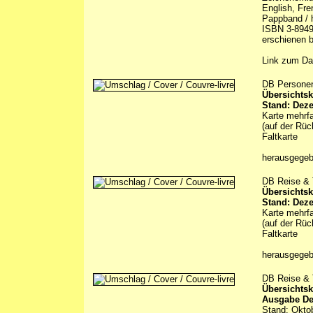
English, Fre
Pappband / h
ISBN 3-8949
erschienen b
Link zum Da
DB Persone
Übersichtsk
Stand: Dez
Karte mehrfa
(auf der Rüc
Faltkarte
herausgege
DB Reise & T
Übersichtsk
Stand: Dez
Karte mehrfa
(auf der Rüc
Faltkarte
herausgege
DB Reise & T
Übersichtsk
Ausgabe De
Stand: Okto