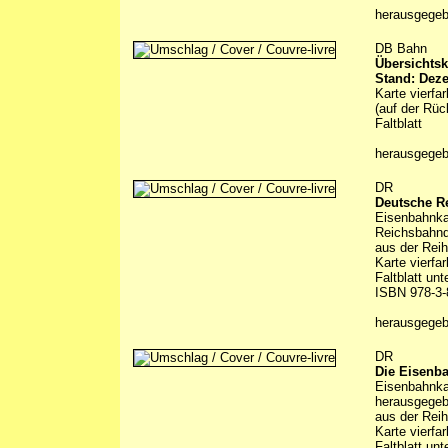
herausgege
DB Bahn
Übersichtsk
Stand: Dez
Karte vierfa
(auf der Rüc
Faltblatt
herausgege
DR
Deutsche R
Eisenbahnka
Reichsbahnd
aus der Reih
Karte vierfa
Faltblatt un
ISBN 978-3-
herausgege
DR
Die Eisenb
Eisenbahnka
herausgegeb
aus der Reih
Karte vierfa
Faltblatt un