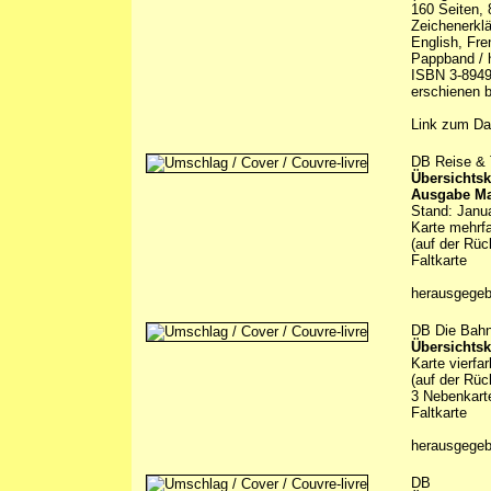
160 Seiten, 
Zeichenerklä
English, Fre
Pappband / h
ISBN 3-8949
erschienen b
Link zum Da
DB Reise & T
Übersichtsk
Ausgabe Ma
Stand: Janu
Karte mehrfa
(auf der Rüc
Faltkarte
herausgege
DB Die Bah
Übersichtsk
Karte vierfa
(auf der Rüc
3 Nebenkarte
Faltkarte
herausgege
DB