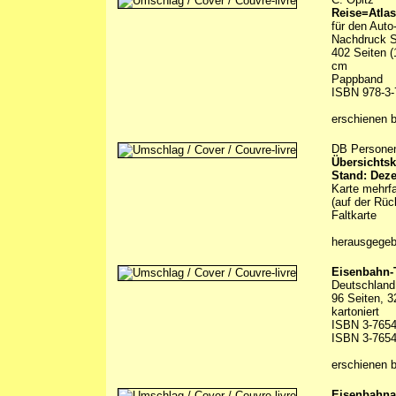
Reise=Atlas
für den Aut
Nachdruck S
402 Seiten (
cm
Pappband
ISBN 978-3-
erschienen 
DB Persone
Übersichtsk
Stand: Dez
Karte mehrfa
(auf der Rüc
Faltkarte
herausgege
Eisenbahn-
Deutschland 
96 Seiten, 3
kartoniert
ISBN 3-7654
ISBN 3-7654
erschienen 
Eisenbahna