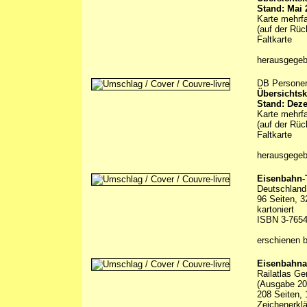
Stand: Mai 
Karte mehrfa
(auf der Rüc
Faltkarte
herausgege
DB Persone
Übersichtsk
Stand: Dez
Karte mehrfa
(auf der Rüc
Faltkarte
herausgege
Eisenbahn-
Deutschland 
96 Seiten, 3
kartoniert
ISBN 3-7654
erschienen 
Eisenbahna
Railatlas G
(Ausgabe 20
208 Seiten, 
Zeichenerklä