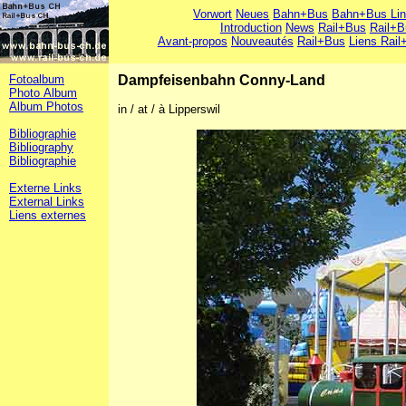
Vorwort
Neues
Bahn+Bus
Bahn+Bus Li
Introduction
News
Rail+Bus
Rail+B
Avant-propos
Nouveautés
Rail+Bus
Liens Rail
Fotoalbum
Dampfeisenbahn Conny-Land
Photo Album
Album Photos
in / at / à Lipperswil
Bibliographie
Bibliography
Bibliographie
Externe Links
External Links
Liens externes