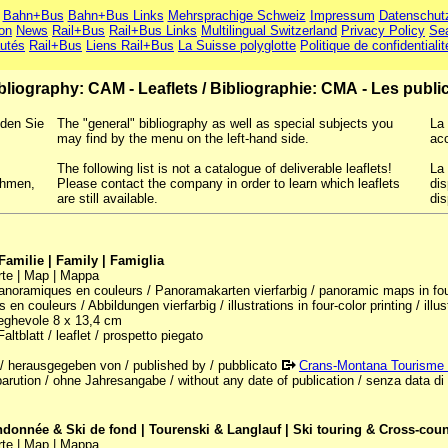
Bahn+Bus
Bahn+Bus Links
Mehrsprachige Schweiz
Impressum
Datenschut
ion
News
Rail+Bus
Rail+Bus Links
Multilingual Switzerland
Privacy Policy
Se
utés
Rail+Bus
Liens Rail+Bus
La Suisse polyglotte
Politique de confidentialit
bliography: CAM - Leaflets
/
Bibliographie: CMA - Les public
nden Sie
The "general" bibliography as well as special subjects you
La 
may find by the menu on the left-hand side.
ac
The following list is not a catalogue of deliverable leaflets!
La 
ehmen,
Please contact the company in order to learn which leaflets
dis
are still available.
dis
 Familie | Family | Famiglia
rte | Map | Mappa
anoramiques en couleurs / Panoramakarten vierfarbig / panoramic maps in four-
ns en couleurs / Abbildungen vierfarbig / illustrations in four-color printing / illu
ieghevole 8 x 13,4 cm
Faltblatt / leaflet / prospetto piegato
 / herausgegeben von / published by / pubblicato
Crans-Montana Tourisme
 parution / ohne Jahresangabe / without any date of publication / senza data di
ndonnée & Ski de fond | Tourenski & Langlauf | Ski touring & Cross-coun
rte | Map | Mappa