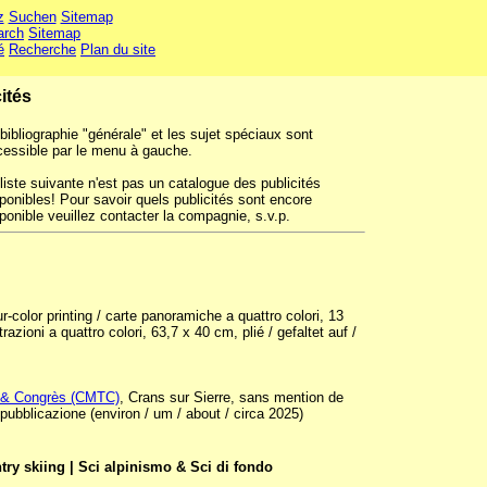
z
Suchen
Sitemap
arch
Sitemap
é
Recherche
Plan du site
ités
bibliographie "générale" et les sujet spéciaux sont
cessible par le menu à gauche.
liste suivante n'est pas un catalogue des publicités
ponibles! Pour savoir quels publicités sont encore
ponible veuillez contacter la compagnie, s.v.p.
color printing / carte panoramiche a quattro colori, 13
strazioni a quattro colori, 63,7 x 40 cm, plié / gefaltet auf /
 & Congrès (CMTC)
, Crans sur Sierre, sans mention de
 pubblicazione (environ / um / about / circa 2025)
try skiing | Sci alpinismo & Sci di fondo