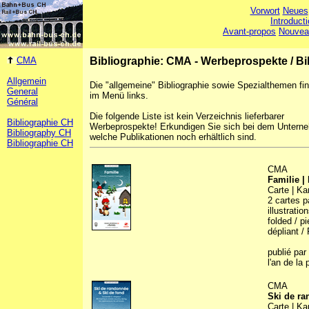
Vorwort
Neues
Introduct
Avant-propos
Nouvea
CMA
Bibliographie: CMA - Werbeprospekte
/
Bi
Allgemein
Die "allgemeine" Bibliographie sowie Spezialthemen fi
General
im Menü links.
Général
Die folgende Liste ist kein Verzeichnis lieferbarer
Bibliographie CH
Werbeprospekte! Erkundigen Sie sich bei dem Untern
Bibliography CH
welche Publikationen noch erhältlich sind.
Bibliographie CH
CMA
Familie |
Carte | Ka
2 cartes p
illustratio
folded / p
dépliant / 
publié par
l'an de la
CMA
Ski de ra
Carte | Ka