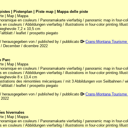
pistes | Pistenplan | Piste map | Mappa delle piste
rte | Map | Mappa
noramique en couleurs / Panoramakarte vierfarbig / panoramic map in four-color
ns en couleurs / Abbildungen vierfarbig / illustrations in four-color printing /illus
 pieghevole 7,2 x 10,5 cm
Faltblatt / leaflet / prospetto piegato
 / herausgegeben von / published by / pubblicato
Crans-Montana Tourisme
/ December / dicembre 2022
o Parc
rte | Map | Mappa
noramique en couleurs / Panoramakarte vierfarbig / panoramic map in four-color
ns en couleurs / Abbildungen vierfarbig / illustrations in four-color printing /illus
 pieghevole 8 x 13,4 cm
lustrations des rémontées mécaniques / mit 3 Abbildungen von Seilbahnen / with
Faltblatt / leaflet / prospetto piegato
 / herausgegeben von / published by / pubblicato
Crans-Montana Tourisme
 2022
es hivernales
rte | Map | Mappa
noramique en couleurs / Panoramakarte vierfarbig / panoramic map in four-color
ns en couleurs / Abbildungen vierfarbig / illustrations in four-color printing /illus