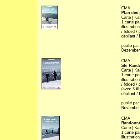
CMA
Plan des 
Carte | Ka
1 carte pa
illustratio
/ folded /
dépliant / 
publié par
Dezember 
CMA
Ski Rand
Carte | Ka
1 carte pa
illustratio
/ folded /
(avec 3 il
dépliant / 
publié par
November
CMA
Randonné
Carte | Ka
1 carte pa
illustratio