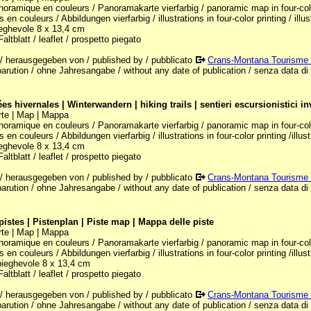
noramique en couleurs / Panoramakarte vierfarbig / panoramic map in four-color
ns en couleurs / Abbildungen vierfarbig / illustrations in four-color printing / illu
ieghevole 8 x 13,4 cm
Faltblatt / leaflet / prospetto piegato
 / herausgegeben von / published by / pubblicato
Crans-Montana Tourisme
 parution / ohne Jahresangabe / without any date of publication / senza data di
s hivernales | Winterwandern | hiking trails | sentieri escursionistici in
rte | Map | Mappa
noramique en couleurs / Panoramakarte vierfarbig / panoramic map in four-color
ns en couleurs / Abbildungen vierfarbig / illustrations in four-color printing /illus
ieghevole 8 x 13,4 cm
Faltblatt / leaflet / prospetto piegato
 / herausgegeben von / published by / pubblicato
Crans-Montana Tourisme
 parution / ohne Jahresangabe / without any date of publication / senza data di
pistes | Pistenplan | Piste map | Mappa delle piste
rte | Map | Mappa
noramique en couleurs / Panoramakarte vierfarbig / panoramic map in four-color
ns en couleurs / Abbildungen vierfarbig / illustrations in four-color printing /illus
 pieghevole 8 x 13,4 cm
Faltblatt / leaflet / prospetto piegato
 / herausgegeben von / published by / pubblicato
Crans-Montana Tourisme
 parution / ohne Jahresangabe / without any date of publication / senza data di