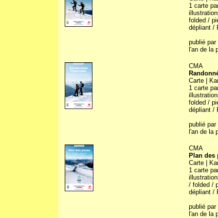
1 carte pa
illustratio
folded / p
dépliant / 
publié par
l'an de la
CMA
Randonnée
Carte | Ka
1 carte pa
illustratio
folded / p
dépliant / 
publié par
l'an de la
CMA
Plan des 
Carte | Ka
1 carte pa
illustratio
/ folded /
dépliant / 
publié par
l'an de la