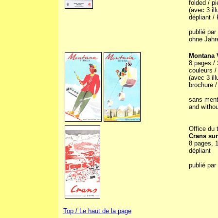
folded / p
(avec 3 il
dépliant / 
publié par
ohne Jahre
Montana 
8 pages / 
couleurs / 
(avec 3 il
brochure /
sans menti
and withou
Office du 
Crans sur
8 pages, 1
dépliant
publié par
Top / Le haut de la page