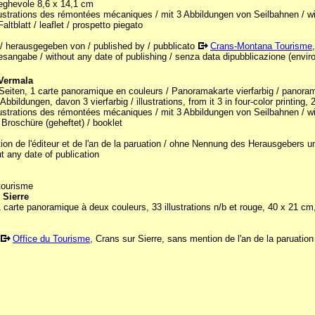
ieghevole 8,6 x 14,1 cm
lustrations des rémontées mécaniques / mit 3 Abbildungen von Seilbahnen / with
Faltblatt / leaflet / prospetto piegato
 / herausgegeben von / published by / pubblicato
Crans-Montana Tourisme
sangabe / without any date of publishing / senza data dipubblicazione (enviro
Vermala
Seiten, 1 carte panoramique en couleurs / Panoramakarte vierfarbig / panoramic
Abbildungen, davon 3 vierfarbig / illustrations, from it 3 in four-color printing,
lustrations des rémontées mécaniques / mit 3 Abbildungen von Seilbahnen / with
 Broschüre (geheftet) / booklet
on de l'éditeur et de l'an de la paruation / ohne Nennung des Herausgebers 
t any date of publication
tourisme
 Sierre
 carte panoramique à deux couleurs, 33 illustrations n/b et rouge, 40 x 21 cm
Office du Tourisme
, Crans sur Sierre, sans mention de l'an de la paruation