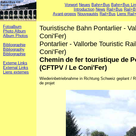
Vorwort
Neues
Bahn+Bus
Bahn+Bus Li
Introduction
News
Rail+Bus
Rail+B
Avant-propos
Nouveautés
Rail+Bus
Liens Rail
Fotoalbum
Touristische Bahn Pontarlier - V
Photo Album
Coni'Fer)
Album Photos
Pontarlier - Vallorbe Touristic R
Bibliographie
Bibliography
Coni'Fer)
Bibliographie
Chemin de fer touristique de Po
Externe Links
(CFTPV / Le Coni'Fer)
External Links
Liens externes
Wiederinbetriebnahme in Richtung Schweiz geplant / Reo
de projet