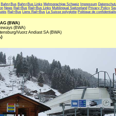
Bahn+Bus
Bahn+Bus Links
Mehrsprachige Schweiz
Impressum
Datenschut
ion
News
Rail+Bus
Rail+Bus Links
Multilingual Switzerland
Privacy Policy
Se
utés
Rail+Bus
Liens Rail+Bus
La Suisse polyglotte
Politique de confidentialit
t AG (BWA)
bleways (BWA)
tensburg/Vuorz Andiast SA (BWA)
A)