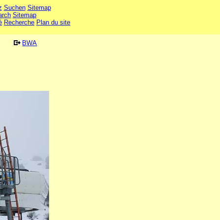
z
Suchen
Sitemap
arch
Sitemap
é
Recherche
Plan du site
BWA