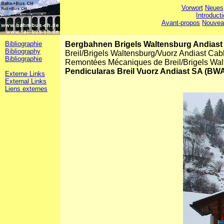
Vorwort
Neues
Introduct
Avant-propos
Nouvea
Bibliographie
Bergbahnen Brigels Waltensburg Andias
Bibliography
Breil/Brigels Waltensburg/Vuorz Andiast Ca
Bibliographie
Remontées Mécaniques de Breil/Brigels Wal
Pendicularas Breil Vuorz Andiast SA (BW
Externe Links
External Links
Liens externes