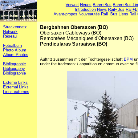
Vorwort
Neues
Bahn+Bus
Bahn+Bus Li
Introduction
News
Rail+Bus
Rail+B
Avant-propos
Nouveautés
Rail+Bus
Liens Rail
Streckennetz
Bergbahnen Obersaxen (BO)
Network
Obersaxen Cableways (BO)
Réseau
Remontées Mécaniques d'Obersaxen (BO)
Pendicularas Sursaissa (BO)
Fotoalbum
Photo Album
Album Photos
Auftritt zusammen mit der Tochtergesellschaft
BPM
un
Bibliographie
under the trademark / apparition en commun avec sa fi
Bibliography
Bibliographie
Externe Links
External Links
Liens externes