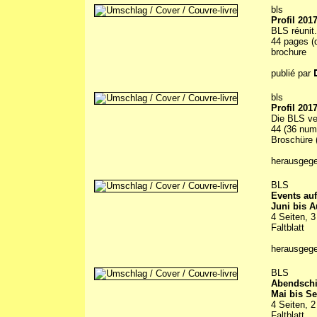
bls
Profil 201
BLS réunit.
44 pages (d
brochure
publié par
bls
Profil 201
Die BLS ve
44 (36 numm
Broschüre (
herausgeg
BLS
Events auf
Juni bis A
4 Seiten, 3
Faltblatt
herausgeg
BLS
Abendschi
Mai bis S
4 Seiten, 2
Faltblatt