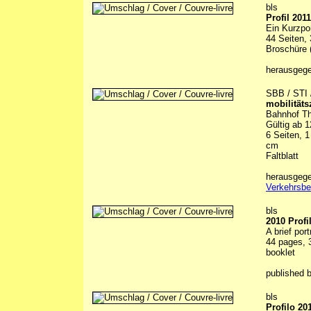
bls
Profil 2011
Ein Kurzpo
44 Seiten, 
Broschüre (
herausgeg
SBB / STI 
mobilität
Bahnhof Th
Gültig ab 1
6 Seiten, 1
cm
Faltblatt
herausgege
Verkehrsbe
bls
2010 Profi
A brief por
44 pages, 3
booklet
published 
bls
Profilo 20