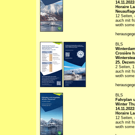
14.11.2022
Horaire L
Neuauflage
12 Seiten, 
auch mit fr
woth some t
herausgeg
BLS
Winterdam
Crosière h
Winterstea
25. Dezemb
2 Seiten, 1
auch mit fr
woth some t
herausgeg
BLS
Fahrplan 
Winter Th
14.11.2022
Horaire L
12 Seiten, 
auch mit fr
woth some t