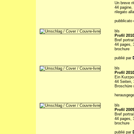
Un breve ri
44 pagine, 
rilegato all
pubblicato 
bls
Profil 201
Bref portra
44 pages, 3
brochure
publié par
bls
Profil 201
Ein Kurzpo
44 Seiten, 
Broschüre (
herausgeg
bls
Profil 200
Bref portr
44 pages, 3
brochure
publié par