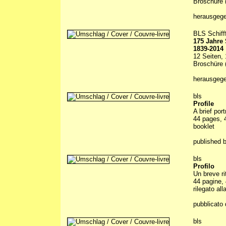
Broschüre (
herausgeg
BLS Schiff
175 Jahre 
1839-2014
12 Seiten,
Broschüre (
herausgeg
bls
Profile
A brief por
44 pages, 4
booklet
published 
bls
Profilo
Un breve ri
44 pagine, 
rilegato all
pubblicato 
bls