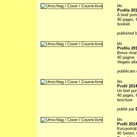
bls
Profile 20
A brief por
40 pages, 6
booklet
published 
bls
Profilo 20
Breve ritra
40 pagine, 
rilegato all
pubblicato 
bls
Profil 201
Un bref por
40 pages, 6
brochure
publié par
bls
Profil 201
Kurzporträ
40 Seiten, 