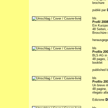
brochure
publié par
bls
Profil 200
Ein Kurzpo
48 Seiten, 
Broschüre (
herausgeg
bls
Profile 20
BLS AG in 
48 pages, 3
booklet
published 
bls
Profilo 20
Un breve ri
48 pagine, 
rilegato all
Edizione
bls