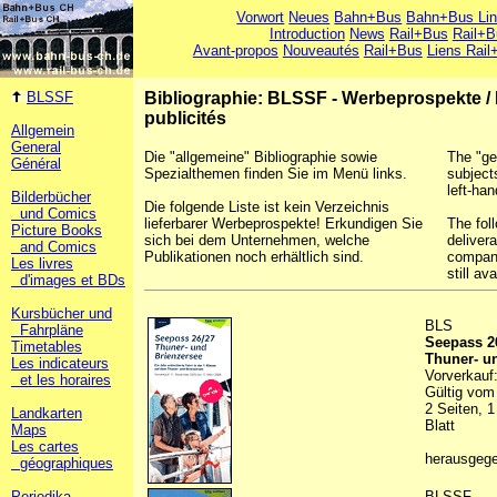
Vorwort
Neues
Bahn+Bus
Bahn+Bus Li
Introduction
News
Rail+Bus
Rail+B
Avant-propos
Nouveautés
Rail+Bus
Liens Rail
BLSSF
Bibliographie: BLSSF - Werbeprospekte
/
publicités
Allgemein
General
Die "allgemeine" Bibliographie sowie
The "ge
Général
Spezialthemen finden Sie im Menü links.
subject
left-han
Bilderbücher
Die folgende Liste ist kein Verzeichnis
und Comics
lieferbarer Werbeprospekte! Erkundigen Sie
The foll
Picture Books
sich bei dem Unternehmen, welche
deliver
and Comics
Publikationen noch erhältlich sind.
company
Les livres
still ava
d'images et BDs
Kursbücher und
BLS
Fahrpläne
Seepass 2
Timetables
Thuner- u
Les indicateurs
Vorverkauf
et les horaires
Gültig vom 
2 Seiten, 1
Landkarten
Blatt
Maps
Les cartes
herausgeg
géographiques
Periodika
BLSSF