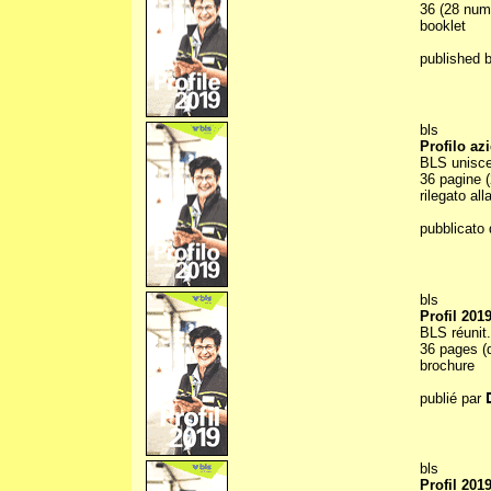
36 (28 numb
booklet
published 
bls
Profilo az
BLS unisce
36 pagine (
rilegato all
pubblicato 
bls
Profil 201
BLS réunit.
36 pages (d
brochure
publié par
bls
Profil 201