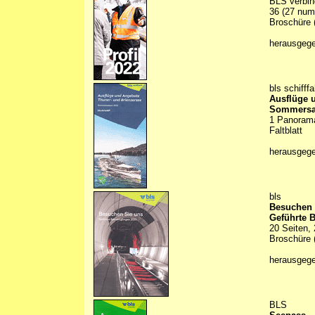
BLS verbin
36 (27 numm
Broschüre (
herausgeg
bls schifffa
Ausflüge 
Sommersa
1 Panoramak
Faltblatt
herausgeg
bls
Besuchen 
Geführte 
20 Seiten, 
Broschüre (
herausgeg
BLS