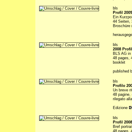
bls
Profil 200
Ein Kurzpo
44 Seiten, 
Broschüre (
herausgeg
bls
2008 Profi
BLS AG in 
48 pages, 4
booklet
published 
bls
Profilo 20
Un breve ri
48 pagine, 
rilegato all
Edizione
bls
Profil 200
Bref portr
48 pages, 4