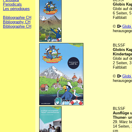
Periodicals
Globis Ka
Les périodiques
Globi auf 
6 Seiten, 5
Bibliographie CH
Faltblatt
Bibliography CH
Bibliographie CH
©
Globi
herausgeg
BLSSF
Globis Ka
Kindertage
Globi auf 
2 Seiten, 3
Faltblatt
©
Globi
herausgeg
BLSSF
Ausflüge 
Thuner- u
29. März b
14 Seiten, 
cm