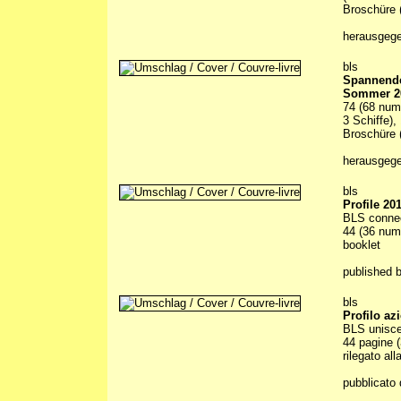
Broschüre (
herausgeg
bls
Spannende
Sommer 2
74 (68 num
3 Schiffe),
Broschüre (
herausgeg
bls
Profile 20
BLS conne
44 (36 numb
booklet
published 
bls
Profilo az
BLS unisce
44 pagine (
rilegato all
pubblicato 