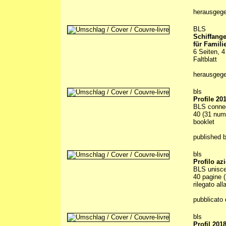
herausgeg
BLS
Schiffang
für Famili
6 Seiten, 4
Faltblatt
herausgeg
bls
Profile 20
BLS conne
40 (31 numb
booklet
published 
bls
Profilo az
BLS unisce
40 pagine (
rilegato all
pubblicato 
bls
Profil 201