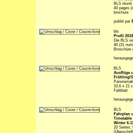
BLS réunit.
40 pages (d
brochure
publié par
bls
Profil 201
Die BLS ve
40 (31 numm
Broschüre (
herausgeg
BLS
Ausflüge 
Frühling/
Panoramakar
10,6 x 21 
Faltblatt
herausgeg
BLS
Fahrplan 
Timetable
Winter 6.1
20 Seiten, 
(Überschrif