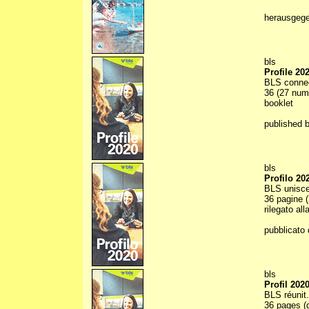
herausgeg
bls
Profile 20
BLS conne
36 (27 numb
booklet
published 
bls
Profilo 20
BLS unisce
36 pagine (
rilegato all
pubblicato 
bls
Profil 202
BLS réunit.
36 pages (d