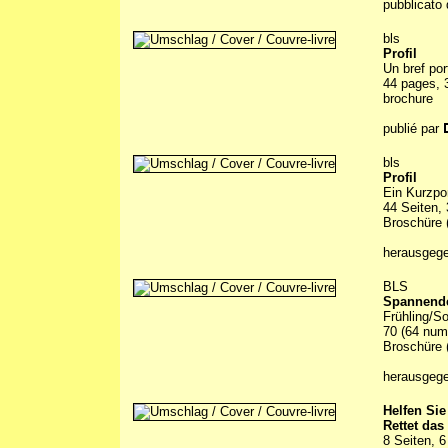
pubblicato 
bls
Profil
Un bref por
44 pages, 3
brochure
publié par
bls
Profil
Ein Kurzpo
44 Seiten, 
Broschüre (
herausgeg
BLS
Spannende
Frühling/S
70 (64 numm
Broschüre (
herausgeg
Helfen Sie
Rettet das
8 Seiten, 6