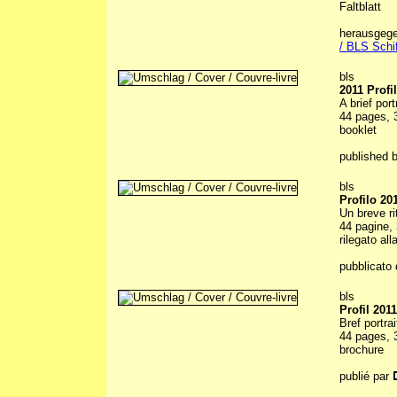
Faltblatt
herausgeg
/ BLS Schif
bls
2011 Profi
A brief por
44 pages, 3
booklet
published 
bls
Profilo 20
Un breve ri
44 pagine, 
rilegato all
pubblicato 
bls
Profil 2011
Bref portra
44 pages, 3
brochure
publié par