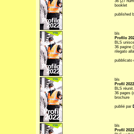
36 (27 numb
booklet
published 
bls
Profilo 20
BLS unisce
36 pagine (
rilegato all
pubblicato 
bls
Profil 202
BLS réunit.
36 pages (d
brochure
publié par
bls
Profil 202