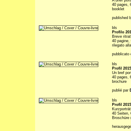
A brief por
40 pages, 6
booklet
published 
bls
Profilo 20
Breve ritra
40 pagine, 
rilegato all
pubblicato 
bls
Profil 201
Un bref por
40 pages, 6
brochure
publié par
bls
Profil 201
Kurzporträ
40 Seiten, 
Broschüre (
herausgeg