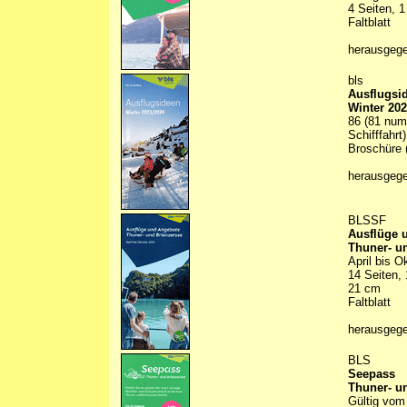
4 Seiten, 1
Faltblatt
herausgeg
bls
Ausflugsi
Winter 202
86 (81 num
Schifffahrt
Broschüre 
herausgeg
BLSSF
Ausflüge 
Thuner- u
April bis O
14 Seiten, 
21 cm
Faltblatt
herausgeg
BLS
Seepass
Thuner- u
Gültig vom 