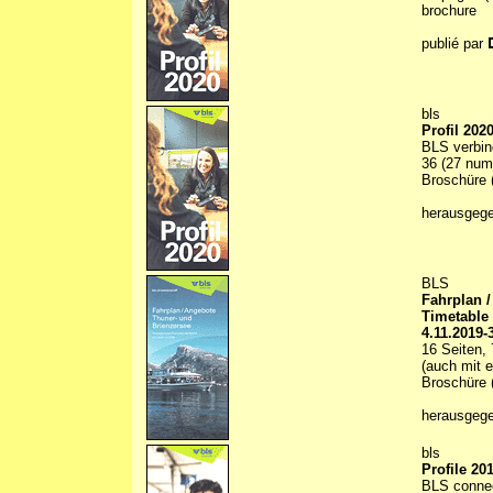
brochure
publié par
bls
Profil 202
BLS verbin
36 (27 numm
Broschüre (
herausgeg
BLS
Fahrplan 
Timetable
4.11.2019-
16 Seiten, 
(auch mit e
Broschüre (
herausgege
bls
Profile 20
BLS conne