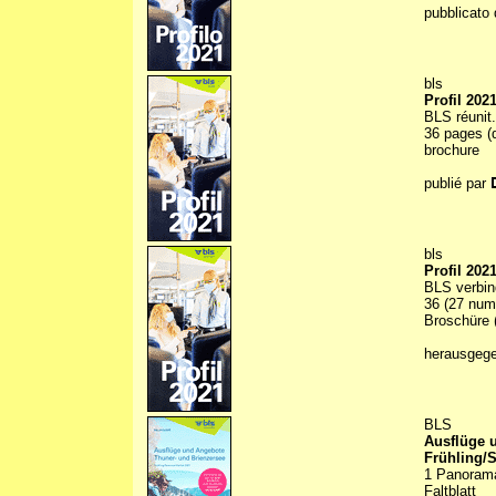
pubblicato 
bls
Profil 202
BLS réunit.
36 pages (d
brochure
publié par
bls
Profil 202
BLS verbin
36 (27 numm
Broschüre (
herausgeg
BLS
Ausflüge 
Frühling/
1 Panoramak
Faltblatt