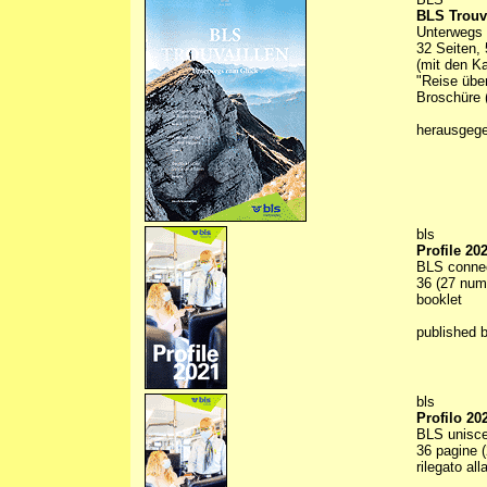
BLS Trouv
Unterwegs
32 Seiten, 
(mit den K
"Reise übe
Broschüre (
herausgeg
bls
Profile 20
BLS conne
36 (27 numb
booklet
published 
bls
Profilo 20
BLS unisce
36 pagine (
rilegato all