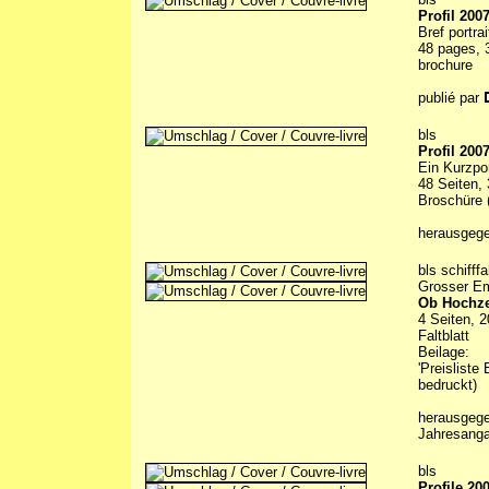
Profil 200
Bref portr
48 pages, 3
brochure
publié par
bls
Profil 200
Ein Kurzpo
48 Seiten, 
Broschüre (
herausgeg
bls schifffa
Grosser E
Ob Hochze
4 Seiten, 2
Faltblatt
Beilage:
'Preisliste
bedruckt)
herausgeg
Jahresanga
bls
Profile 20