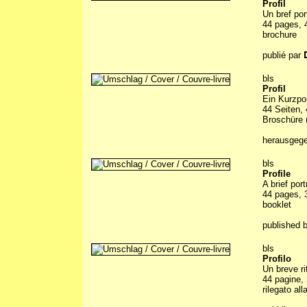
Profil
Un bref por
44 pages, 4
brochure
publié par
bls
Profil
Ein Kurzpo
44 Seiten, 
Broschüre (
herausgeg
bls
Profile
A brief por
44 pages, 3
booklet
published 
bls
Profilo
Un breve ri
44 pagine, 
rilegato all