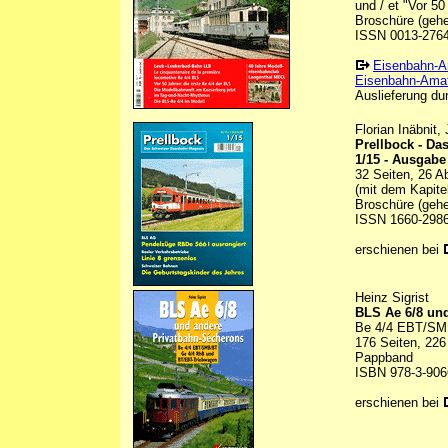
und / et "Vor 50
Broschüre (gehef
ISSN 0013-276
Eisenbahn-A
Eisenbahn-Amat
Auslieferung dur
Florian Inäbnit
Prellbock - D
1/15 - Ausgabe
32 Seiten, 26 A
(mit dem Kapite
Broschüre (gehe
ISSN 1660-298
erschienen bei
Heinz Sigrist
BLS Ae 6/8 un
Be 4/4 EBT/SM
176 Seiten, 226
Pappband
ISBN 978-3-906
erschienen bei