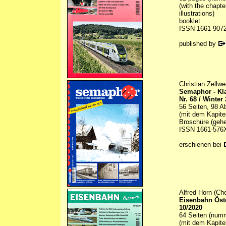
(with the chapte
illustrations)
booklet
ISSN 1661-907
published by
Christian Zellw
Semaphor - Kl
Nr. 68 / Winter
56 Seiten, 98 A
(mit dem Kapite
Broschüre (gehe
ISSN 1661-576
erschienen bei
Alfred Horn (Ch
Eisenbahn Öst
10/2020
64 Seiten (numm
(mit dem Kapite