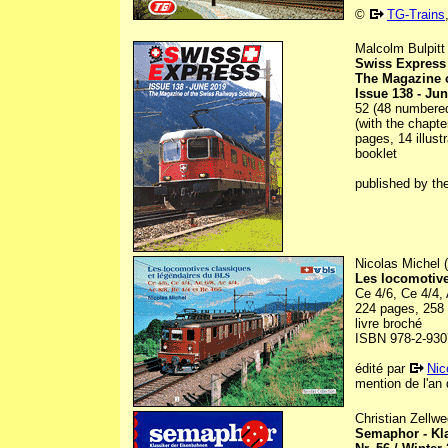
©
TG-Trains
Malcolm Bulpitt 
Swiss Express
The Magazine o
Issue 138 - Ju
52 (48 numbered)
(with the chapt
pages, 14 illustr
booklet
published by th
Nicolas Michel 
Les locomotive
Ce 4/6, Ce 4/4, 
224 pages, 258 i
livre broché
ISBN 978-2-930
édité par
Nic
mention de l'an 
Christian Zellw
Semaphor - Kl