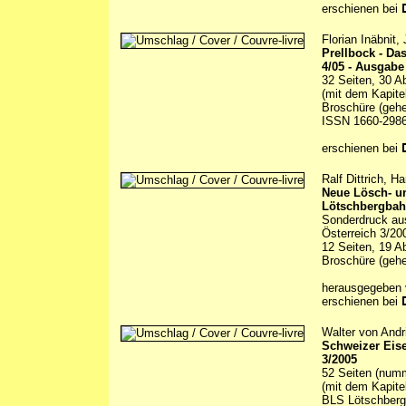
erschienen bei
Florian Inäbnit
Prellbock - D
4/05 - Ausgabe
32 Seiten, 30 A
(mit dem Kapitel
Broschüre (gehe
ISSN 1660-298
erschienen bei
Ralf Dittrich, 
Neue Lösch- u
Lötschbergba
Sonderdruck au
Österreich 3/20
12 Seiten, 19 A
Broschüre (gehe
herausgegeben 
erschienen bei
Walter von Andr
Schweizer Eis
3/2005
52 Seiten (numm
(mit dem Kapite
BLS Lötschbergb