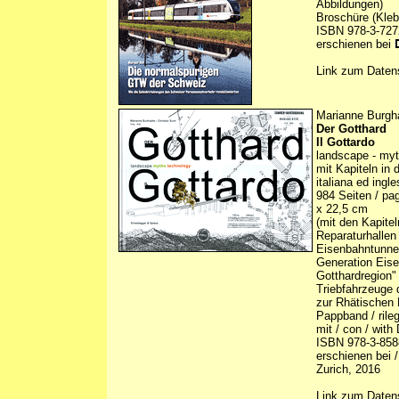
Abbildungen)
Broschüre (Kle
ISBN 978-3-727
erschienen bei
Link zum Daten
Marianne Burghal
Der Gotthard
Il Gottardo
landscape - myt
mit Kapiteln in 
italiana ed ingl
984 Seiten / pagi
x 22,5 cm
(mit den Kapitel
Reparaturhallen
Eisenbahntunnel
Generation Eise
Gotthardregion" 
Triebfahrzeuge
zur Rhätischen 
Pappband / rileg
mit / con / wit
ISBN 978-3-858
erschienen bei /
Zurich, 2016
Link zum Daten