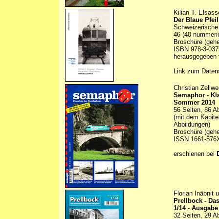
Kilian T. Elsas
Der Blaue Pfeil
Schweizerische
46 (40 nummerie
Broschüre (gehe
ISBN 978-3-037
herausgegeben 
Link zum Daten
Christian Zellw
Semaphor - Kl
Sommer 2014
56 Seiten, 86 A
(mit dem Kapite
Abbildungen)
Broschüre (gehe
ISSN 1661-576
erschienen bei
Florian Inäbnit
Prellbock - D
1/14 - Ausgabe
32 Seiten, 29 A