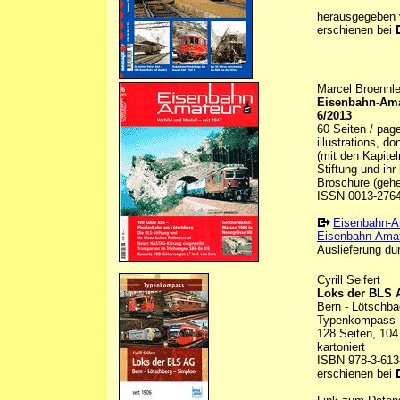
herausgegeben
erschienen bei
Marcel Broennle
Eisenbahn-Amat
6/2013
60 Seiten / pag
illustrations, d
(mit den Kapite
Stiftung und ihr
Broschüre (gehef
ISSN 0013-276
Eisenbahn-A
Eisenbahn-Amat
Auslieferung dur
Cyrill Seifert
Loks der BLS 
Bern - Lötschba
Typenkompass
128 Seiten, 104
kartoniert
ISBN 978-3-613
erschienen bei