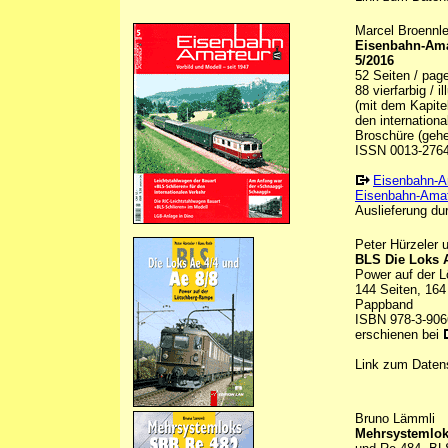
Marcel Broennle
Eisenbahn-Amat
5/2016
52 Seiten / pag
88 vierfarbig / 
(mit dem Kapitel
den internationa
Broschüre (gehef
ISSN 0013-276
Eisenbahn-A
Eisenbahn-Amat
Auslieferung du
Peter Hürzeler 
BLS Die Loks A
Power auf der 
144 Seiten, 164
Pappband
ISBN 978-3-906
erschienen bei
Link zum Daten
Bruno Lämmli
Mehrsystemlok