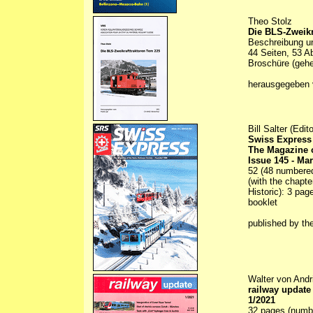
Theo Stolz
Die BLS-Zweikr
Beschreibung un
44 Seiten, 53 A
Broschüre (gehe
herausgegeben
Bill Salter (Edito
Swiss Express
The Magazine o
Issue 145 - Ma
52 (48 numbered)
(with the chapte
Historic): 3 page
booklet
published by th
Walter von Andr
railway update
1/2021
32 pages (number