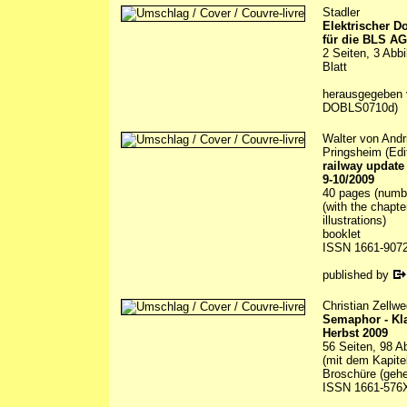
Stadler
Elektrischer D
für die BLS AG
2 Seiten, 3 Abb
Blatt
herausgegeben
DOBLS0710d)
Walter von Andr
Pringsheim (Edi
railway update
9-10/2009
40 pages (number
(with the chapte
illustrations)
booklet
ISSN 1661-907
published by
Christian Zellwe
Semaphor - Kl
Herbst 2009
56 Seiten, 98 A
(mit dem Kapite
Broschüre (gehe
ISSN 1661-576