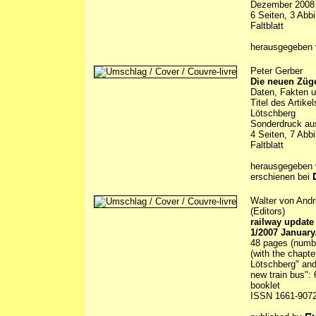
Dezember 2008 
6 Seiten, 3 Abb
Faltblatt
herausgegeben 
Peter Gerber
Die neuen Züg
Daten, Fakten u
Titel des Artik
Lötschberg
Sonderdruck au
4 Seiten, 7 Abb
Faltblatt
herausgegeben 
erschienen bei
Walter von Andr
(Editors)
railway update
1/2007 Januar
48 pages (number
(with the chapte
Lötschberg" and 
new train bus": 
booklet
ISSN 1661-907