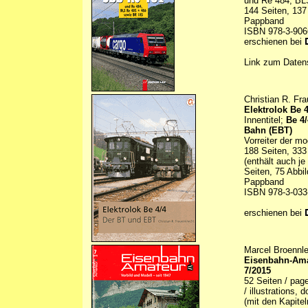
und Re 484, BL
144 Seiten, 137
Pappband
ISBN 978-3-906
erschienen bei
Link zum Daten
Christian R. Fr
Elektrolok Be 
Innentitel;
Be 4
Bahn (EBT)
Vorreiter der m
188 Seiten, 333
(enthält auch j
Seiten, 75 Abbi
Pappband
ISBN 978-3-033
erschienen bei
Marcel Broennle
Eisenbahn-Amat
7/2015
52 Seiten / pag
/ illustrations,
(mit den Kapite