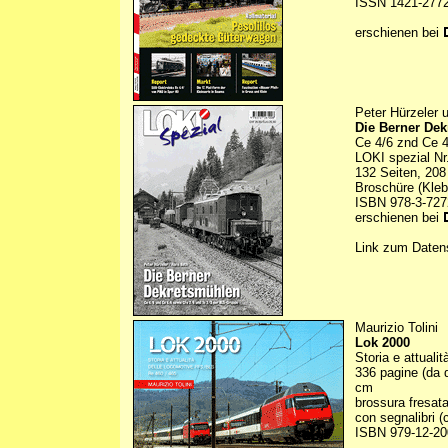
ISSN 1421-277
erschienen bei
Peter Hürzeler 
Die Berner De
Ce 4/6 znd Ce 
LOKI spezial Nr
132 Seiten, 208
Broschüre (Kle
ISBN 978-3-727
erschienen bei
Link zum Daten
Maurizio Tolini
Lok 2000
Storia e attual
336 pagine (da q
cm
brossura fresat
con segnalibri (
ISBN 979-12-20