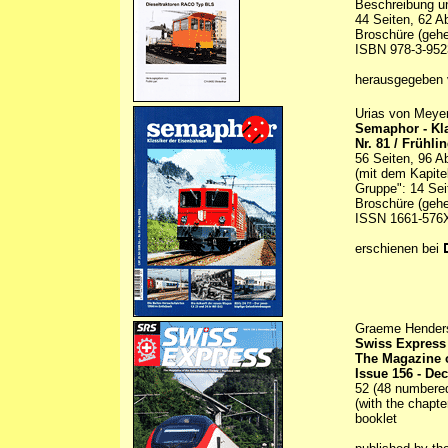
Beschreibung un
44 Seiten, 62 A
Broschüre (gehe
ISBN 978-3-952
herausgegeben
Urias von Meyen
Semaphor - Kl
Nr. 81 / Frühli
56 Seiten, 96 A
(mit dem Kapite
Gruppe": 14 Sei
Broschüre (gehe
ISSN 1661-576
erschienen bei
Graeme Henders
Swiss Express
The Magazine o
Issue 156 - De
52 (48 numbered)
(with the chapte
booklet