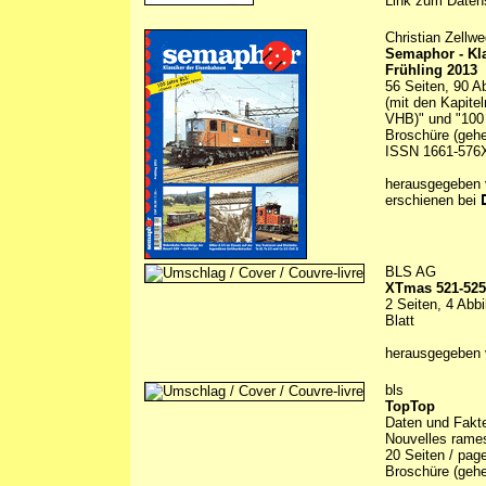
Link zum Daten
Christian Zellwe
Semaphor - Kl
Frühling 2013
56 Seiten, 90 A
(mit den Kapitel
VHB)" und "100 
Broschüre (gehe
ISSN 1661-576
herausgegeben
erschienen bei
BLS AG
XTmas 521-525
2 Seiten, 4 Abbi
Blatt
herausgegeben 
bls
TopTop
Daten und Fakt
Nouvelles rames
20 Seiten / page
Broschüre (gehef