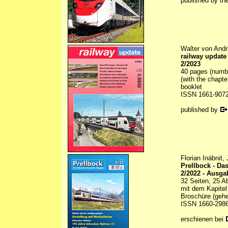
published by th
Walter von Andri
railway update
2/2023
40 pages (number
(with the chapt
booklet
ISSN 1661-907
published by
Florian Inäbnit
Prellbock - D
2/2022 - Ausga
32 Seiten, 25 A
mit dem Kapitel
Broschüre (gehe
ISSN 1660-298
erschienen bei