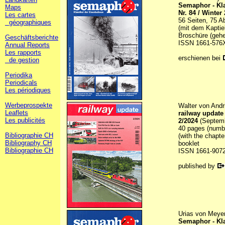
Semaphor - Kl
Maps
Nr. 84 / Winter
Les cartes
56 Seiten, 75 A
géographiques
(mit dem Kaptie
Broschüre (gehe
Geschäftsberichte
ISSN 1661-576
Annual Reports
Les rapports
erschienen bei
de gestion
Periodika
Periodicals
Les périodiques
Werbeprospekte
Walter von Andri
Leaflets
railway update
Les publicités
2/2024
(Septem
40 pages (number
Bibliographie CH
(with the chapte
Bibliography CH
booklet
Bibliographie CH
ISSN 1661-907
published by
Urias von Meye
Semaphor - Kl