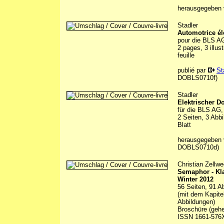
herausgegeben v
Stadler
Automotrice él
pour die BLS A
2 pages, 3 illus
feuille
publié par
St
DOBLS0710f)
Stadler
Elektrischer 
für die BLS AG
2 Seiten, 3 Abb
Blatt
herausgegeben
DOBLS0710d)
Christian Zellwe
Semaphor - Kl
Winter 2012
56 Seiten, 91 A
(mit dem Kapite
Abbildungen)
Broschüre (gehe
ISSN 1661-576