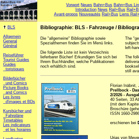
Vorwort
Neues
Bahn+Bus
Bahn+Bus Li
Introduction
News
Rail+Bus
Rail+B
Avant-propos
Nouveautés
Rail+Bus
Liens Rail
BLS
Bibliographie: BLS - Fahrzeuge
/
Bibliogr
Allgemein
Die "allgemeine" Bibliographie sowie
The "ge
General
Spezialthemen finden Sie im Menü links.
subject
Général
left-han
Die folgende Liste ist kein Verzeichnis
Reiseführer
lieferbarer Bücher! Erkundigen Sie sich bei
The foll
Tourist Guides
Ihrem Buchhändler, welche Publikationen
deliver
Guides
noch erhältlich sind.
booksel
toristiques
still ava
Bilderbücher
und Comics
Florian Inäbnit
Picture Books
Prellbock - D
and Comics
2/2026 - Ausga
Les livres
40 Seiten, 33 A
d'images et BDs
(mit dem Kapite
Broschüre (gehe
Kursbücher und
ISSN 1660-298
Fahrpläne
Timetables
erschienen bei
Les indicateurs
et les horaires
Urias von Meye
Landkarten