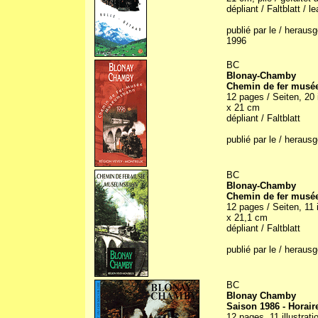
dépliant / Faltblatt / le
publié par le / herau
1996
BC
Blonay-Chamby
Chemin de fer musé
12 pages / Seiten, 20 i
x 21 cm
dépliant / Faltblatt
publié par le / herau
BC
Blonay-Chamby
Chemin de fer musé
12 pages / Seiten, 11 i
x 21,1 cm
dépliant / Faltblatt
publié par le / herau
BC
Blonay Chamby
Saison 1986 - Horair
12 pages, 11 illustrat