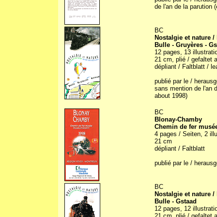
de l'an de la parution 
BC
Nostalgie et nature /
Bulle - Gruyères - G
12 pages, 13 illustrati
21 cm, plié / gefaltet 
dépliant / Faltblatt / le
publié par le / herau
sans mention de l'an d
about 1998)
BC
Blonay-Chamby
Chemin de fer musé
4 pages / Seiten, 2 ill
21 cm
dépliant / Faltblatt
publié par le / herau
BC
Nostalgie et nature /
Bulle - Gstaad
12 pages, 12 illustrati
21 cm, plié / gefaltet 