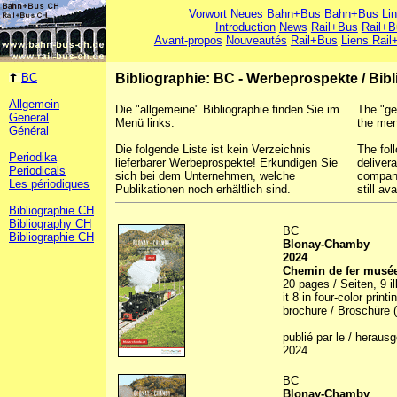
Vorwort
Neues
Bahn+Bus
Bahn+Bus Li
Introduction
News
Rail+Bus
Rail+B
Avant-propos
Nouveautés
Rail+Bus
Liens Rail
BC
Bibliographie: BC - Werbeprospekte
/
Bibl
Allgemein
Die "allgemeine" Bibliographie finden Sie im
The "ge
General
Menü links.
the men
Général
Die folgende Liste ist kein Verzeichnis
The foll
Periodika
lieferbarer Werbeprospekte! Erkundigen Sie
deliver
Periodicals
sich bei dem Unternehmen, welche
company
Les périodiques
Publikationen noch erhältlich sind.
still ava
Bibliographie CH
Bibliography CH
BC
Bibliographie CH
Blonay-Chamby
2024
Chemin de fer musée
20 pages / Seiten, 9 il
it 8 in four-color print
brochure / Broschüre (
publié par le / herau
2024
BC
Blonay-Chamby