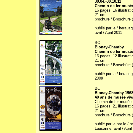
30.04.-30.10.11
Chemin de fer musé
16 pages, 16 illustrati
21 cm
brochure / Broschüre (
publié par le / herau
avril / April 2011
BC
Blonay-Chamby
Chemin de fer musé
16 pages, 12 illustrati
21 cm
brochure / Broschüre (
publié par le / herau
2009
BC
Blonay-Chamby 1968
40 ans de musée viv
Chemin de fer musée
16 pages, 21 illustrati
21 cm
brochure / Broschüre (
publié par le par le /
Lausanne, avril / April