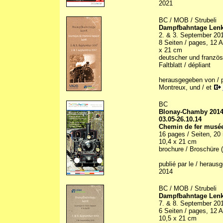
2021
BC / MOB / Strubeli
Dampfbahntage Lenk 
2. & 3. September 20
8 Seiten / pages, 12 Ab
x 21 cm
deutscher und französi
Faltblatt / dépliant
herausgegeben von / 
Montreux, und / et
BC
Blonay-Chamby 201
03.05-26.10.14
Chemin de fer musée
16 pages / Seiten, 20 i
10,4 x 21 cm
brochure / Broschüre (
publié par le / herau
2014
BC / MOB / Strubeli
Dampfbahntage Lenk 
7. & 8. September 20
6 Seiten / pages, 12 Ab
10,5 x 21 cm