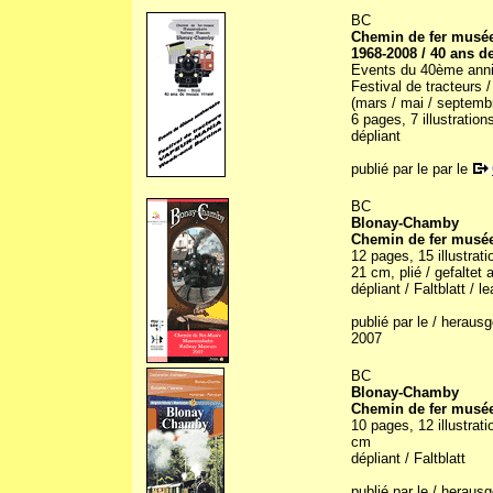
BC
Chemin de fer musé
1968-2008 / 40 ans d
Events du 40ème anni
Festival de tracteurs
(mars / mai / septemb
6 pages, 7 illustratio
dépliant
publié par le par le
BC
Blonay-Chamby
Chemin de fer musé
12 pages, 15 illustrati
21 cm, plié / gefaltet 
dépliant / Faltblatt / le
publié par le / herau
2007
BC
Blonay-Chamby
Chemin de fer musé
10 pages, 12 illustrati
cm
dépliant / Faltblatt
publié par le / herau