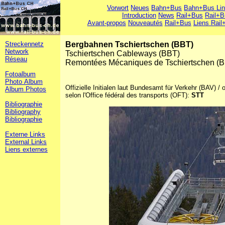
Vorwort
Neues
Bahn+Bus
Bahn+Bus Li
Introduction
News
Rail+Bus
Rail+B
Avant-propos
Nouveautés
Rail+Bus
Liens Rail
Streckennetz
Bergbahnen Tschiertschen (BBT)
Network
Tschiertschen Cableways (BBT)
Réseau
Remontées Mécaniques de Tschiertschen (
Fotoalbum
Photo Album
Offizielle Initialen laut Bundesamt für Verkehr (BAV) / of
Album Photos
selon l'Office fédéral des transports (OFT):
STT
Bibliographie
Bibliography
Bibliographie
Externe Links
External Links
Liens externes