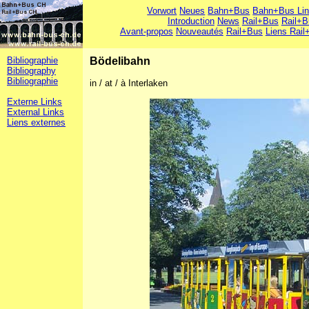
Vorwort
Neues
Bahn+Bus
Bahn+Bus Li
Introduction
News
Rail+Bus
Rail+B
Avant-propos
Nouveautés
Rail+Bus
Liens Rail
Bibliographie
Bödelibahn
Bibliography
Bibliographie
in / at / à Interlaken
Externe Links
External Links
Liens externes