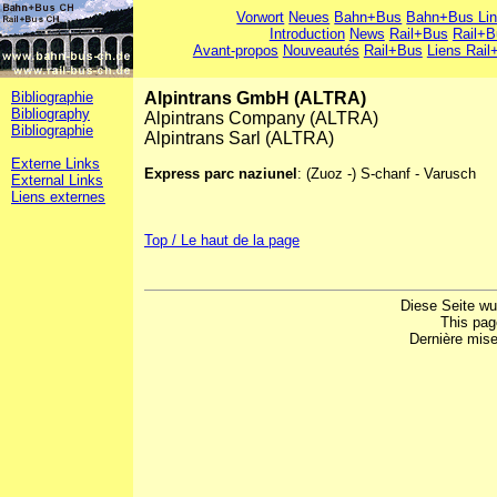
Vorwort
Neues
Bahn+Bus
Bahn+Bus Li
Introduction
News
Rail+Bus
Rail+B
Avant-propos
Nouveautés
Rail+Bus
Liens Rail
Bibliographie
Alpintrans GmbH (ALTRA)
Bibliography
Alpintrans Company (ALTRA)
Bibliographie
Alpintrans Sarl (ALTRA)
Externe Links
Express parc naziunel
: (Zuoz -) S-chanf - Varusch
External Links
Liens externes
Top / Le haut de la page
Diese Seite wu
This pag
Dernière mise