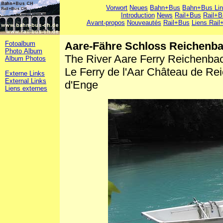
Vorwort
Neues
Bahn+Bus
Bahn+Bus Li
Introduction
News
Rail+Bus
Rail+B
Avant-propos
Nouveautés
Rail+Bus
Liens Rail
Fotoalbum
Aare-Fähre Schloss Reichenba
Photo Album
The River Aare Ferry Reichenba
Album Photos
Le Ferry de l'Aar Château de R
Externe Links
External Links
d'Enge
Liens externes