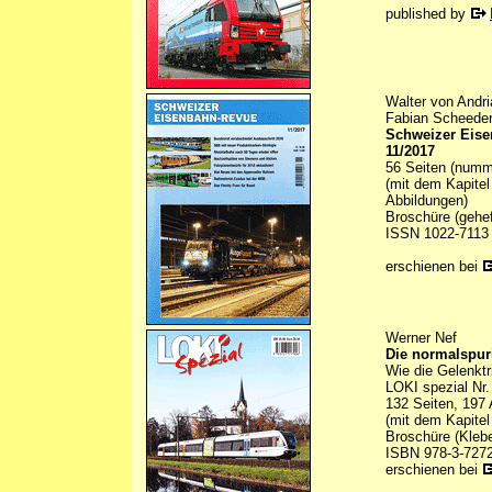
published by
Walter von Andri
Fabian Scheeder
Schweizer Eis
11/2017
56 Seiten (numme
(mit dem Kapitel
Abbildungen)
Broschüre (gehef
ISSN 1022-7113
erschienen bei
Werner Nef
Die normalspu
Wie die Gelenkt
LOKI spezial Nr.
132 Seiten, 197 
(mit dem Kapite
Broschüre (Kleb
ISBN 978-3-7272
erschienen bei