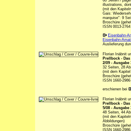
60 Seiten / page
illustrations, do
(mit den Kapitel
Gais: Wiedersehe
marquise": 9 Seit
Broschüre (gehef
ISSN 0013-2764
Eisenbahn-A
Eisenbahn-Amate
Auslieferung durc
Florian Inäbnit 
Prellbock - Da
2/09 - Ausgabe 
32 Seiten, 28 Ab
(mit dem Kapitel
Broschüre (gehef
ISSN 1660-2986
erschienen bei
Florian Inäbnit 
Prellbock - Da
5/08 - Ausgabe 
48 Seiten, 44 Ab
(mit den Kapitel
Abbildungen)
Broschüre (gehef
ISSN 1660-2986