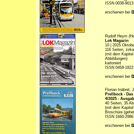
ISSN 0038-9013
erschienen bei
Rudolf Heym (He
Lok Magazin
10 | 2025 Oktobe
116 Seiten, zirk
(mit dem Kapitel
Abbildungen)
kartoniert
ISSN 0458-1822
erschienen bei
Florian Inäbnit,
Prellbock - Da
4/2025 - Ausga
40 Seiten, 35 Ab
(mit dem Kapitel
Broschüre (gehef
ISSN 1660-2986
erschienen bei