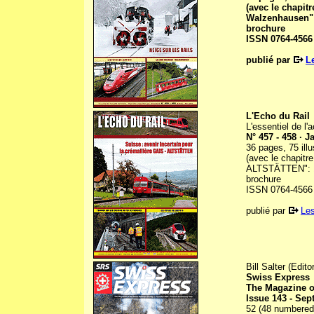
(avec le chapit
Walzenhausen": 
brochure
ISSN 0764-4566
publié par
L
L'Echo du Rail
L'essentiel de l'a
N° 457 - 458 · J
36 pages, 75 ill
(avec le chapitr
ALTSTÄTTEN": 16 
brochure
ISSN 0764-4566
publié par
Les
Bill Salter (Editor
Swiss Express
The Magazine o
Issue 143 - Se
52 (48 numbered) 