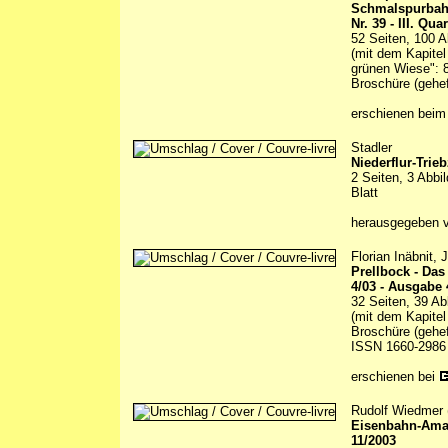
Schmalspurbah
Nr. 39 - III. Qua
52 Seiten, 100 A
(mit dem Kapite
grünen Wiese": 8
Broschüre (gehef
erschienen beim 
Stadler
Niederflur-Trie
2 Seiten, 3 Abbi
Blatt
herausgegeben 
Florian Inäbnit,
Prellbock - Da
4/03 - Ausgabe 
32 Seiten, 39 Ab
(mit dem Kapitel
Broschüre (gehef
ISSN 1660-2986
erschienen bei
Rudolf Wiedmer 
Eisenbahn-Ama
11/2003