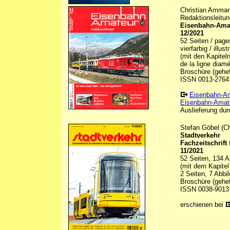
Christian Ammann
Redaktionsleitun
Eisenbahn-Amat
12/2021
52 Seiten / pag
vierfarbig / illu
(mit den Kapitel
de la ligne diamé
Broschüre (gehef
ISSN 0013-2764
Eisenbahn-A
Eisenbahn-Amate
Auslieferung durc
Stefan Göbel (Ch
Stadtverkehr
Fachzeitschrift
11/2021
52 Seiten, 134 A
(mit dem Kapitel
2 Seiten, 7 Abbi
Broschüre (gehef
ISSN 0038-9013
erschienen bei