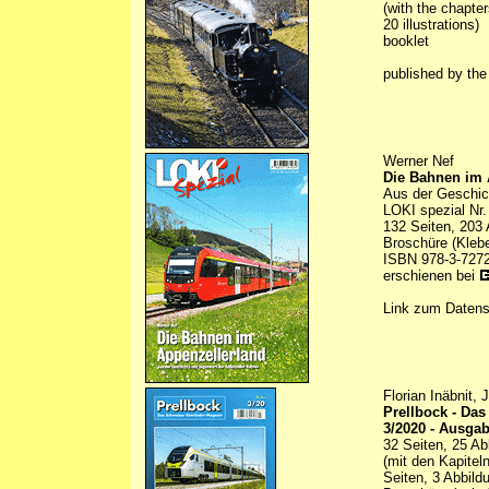
(with the chapte
20 illustrations)
booklet
published by th
Werner Nef
Die Bahnen im 
Aus der Geschic
LOKI spezial Nr.
132 Seiten, 203 
Broschüre (Kleb
ISBN 978-3-7272
erschienen bei
Link zum Daten
Florian Inäbnit,
Prellbock - Da
3/2020 - Ausga
32 Seiten, 25 Ab
(mit den Kapitel
Seiten, 3 Abbild