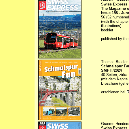
Swiss Express
The Magazine o
Issue 158 - Jun
56 (52 numbered) 
(with the chapte
illustrations)
booklet
published by th
Thomas Bradler 
Schmalspur Fa
SMF II/2024
40 Seiten, zirka
(mit dem Kapitel
Broschüre (gehef
erschienen bei
Graeme Henderso
Swiss Express