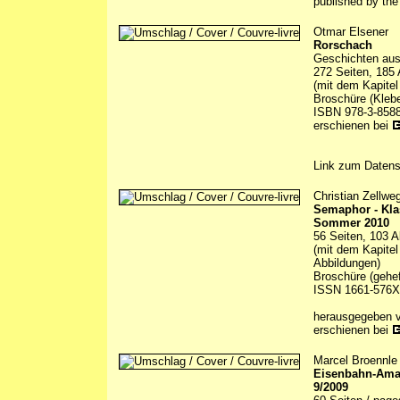
published by th
Otmar Elsener
Rorschach
Geschichten aus
272 Seiten, 185 
(mit dem Kapitel
Broschüre (Kleb
ISBN 978-3-8588
erschienen bei
Link zum Daten
Christian Zellwe
Semaphor - Kla
Sommer 2010
56 Seiten, 103 A
(mit dem Kapitel
Abbildungen)
Broschüre (gehef
ISSN 1661-576X
herausgegeben 
erschienen bei
Marcel Broennle 
Eisenbahn-Ama
9/2009