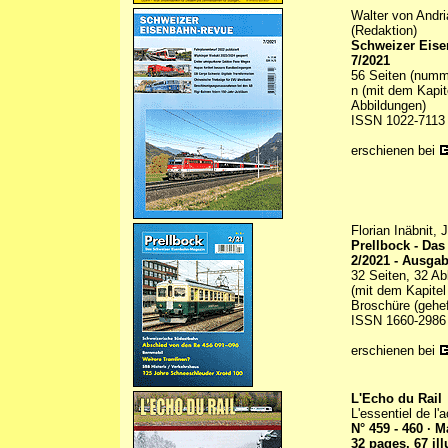
Walter von Andr
(Redaktion)
Schweizer Eis
7/2021
56 Seiten (numme
n (mit dem Kapi
Abbildungen)
ISSN 1022-7113
erschienen bei
Florian Inäbnit,
Prellbock - Da
2/2021 - Ausga
32 Seiten, 32 Ab
(mit dem Kapitel
Broschüre (gehef
ISSN 1660-2986
erschienen bei
L'Echo du Rail
L'essentiel de l'a
N° 459 - 460 · M
32 pages, 67 il