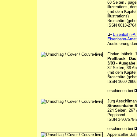
68 Seiten / page
illustrations, do
(mit dem Kapitel
illustrations)
Broschüre (gehef
ISSN 0013-2764
Eisenbahn-A
Eisenbahn-Amate
Auslieferung durc
Florian Inäbnit,
Prellbock - Da
3/03 - Ausgabe 
32 Seiten, 36 Ab
(mit dem Kapitel
Broschüre (gehef
ISSN 1660-2986
erschienen bei
Jürg Aeschliman
Strassenbahn St
224 Seiten, 267 
Pappband
ISBN 3-907579-
erschienen bei
Appenzeller Bah