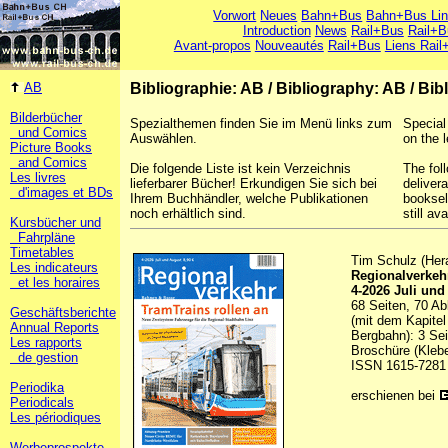
Vorwort
Neues
Bahn+Bus
Bahn+Bus Li
Introduction
News
Rail+Bus
Rail+B
Avant-propos
Nouveautés
Rail+Bus
Liens Rail
AB
Bibliographie: AB
/
Bibliography: AB
/
Bib
Bilderbücher
Spezialthemen finden Sie im Menü links zum
Special
und Comics
Auswählen.
on the l
Picture Books
and Comics
Die folgende Liste ist kein Verzeichnis
The foll
Les livres
lieferbarer Bücher! Erkundigen Sie sich bei
deliver
d'images et BDs
Ihrem Buchhändler, welche Publikationen
booksel
noch erhältlich sind.
still ava
Kursbücher und
Fahrpläne
Timetables
Tim Schulz (Her
Les indicateurs
Regionalverkeh
et les horaires
4-2026 Juli und
68 Seiten, 70 Ab
Geschäftsberichte
(mit dem Kapitel
Annual Reports
Bergbahn): 3 Sei
Les rapports
Broschüre (Kleb
de gestion
ISSN 1615-7281
Periodika
erschienen bei
Periodicals
Les périodiques
Werbeprospekte