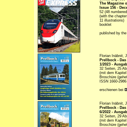
The Magazine o
Issue 156 - De
52 (48 numbered) 
(with the chapte
11 illustrations)
booklet
published by th
Florian Inäbnit,
Prellbock - Da
1/2023 - Ausgab
32 Seiten, 25 Ab
(mit dem Kapitel 
Broschüre (gehef
ISSN 1660-2986
erschienen bei
Florian Inäbnit,
Prellbock - Da
6/2022 - Ausgab
32 Seiten, 29 Ab
(mit dem Kapitel
Broschüre (gehef