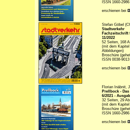
ISSN 1660-2986
erschienen bei
Stefan Göbel (Ch
Stadtverkehr
Fachzeitschrift
11/2022
52 Seiten, 168 A
(mit dem Kapite
Abbildungen)
Broschüre (gehef
ISSN 0038-9013
erschienen bei
Florian Inäbnit,
Prellbock - Da
6/2021 - Ausgab
32 Seiten, 29 Ab
(mit dem Kapite
Broschüre (gehef
ISSN 1660-2986
erschienen bei