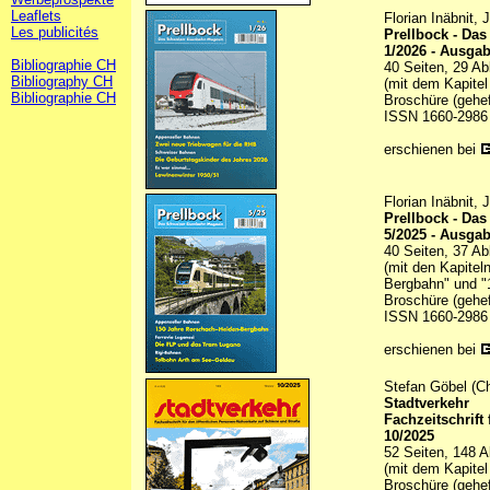
Leaflets
Florian Inäbnit,
Les publicités
Prellbock - Da
1/2026 - Ausga
Bibliographie CH
40 Seiten, 29 Ab
Bibliography CH
(mit dem Kapitel
Bibliographie CH
Broschüre (gehef
ISSN 1660-2986
erschienen bei
Florian Inäbnit,
Prellbock - Da
5/2025 - Ausga
40 Seiten, 37 Ab
(mit den Kapite
Bergbahn" und "1
Broschüre (gehef
ISSN 1660-2986
erschienen bei
Stefan Göbel (Ch
Stadtverkehr
Fachzeitschrift
10/2025
52 Seiten, 148 A
(mit dem Kapitel
Broschüre (gehef