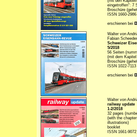
(mit den Kapitel
eingetroffen": 7 
Broschüre (gehef
ISSN 1660-2986
erschienen bei
Walter von Andri
Fabian Scheeder
Schweizer Eis
5/2018
56 Seiten (numme
(mit dem Kapitel
Broschüre (gehef
ISSN 1022-7113
erschienen bei
Walter von Andri
railway update
1-2/2018
32 pages (numbere
(with the chapte
illustrations)
booklet
ISSN 1661-9072