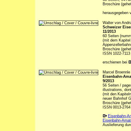
Broschüre (gehef
herausgegeben
Walter von Andri
Schweizer Eis
11/2013
60 Seiten (numme
(mit dem Kapitel
Appenzellerbahne
Broschüre (gehef
ISSN 1022-7113
erschienen bei
Marcel Broennle 
Eisenbahn-Amate
9/2013
56 Seiten / page
illustrations, do
(mit den Kapitel
neuer Bahnhof G
Broschüre (gehef
ISSN 0013-2764
Eisenbahn-A
Eisenbahn-Amate
Auslieferung durc