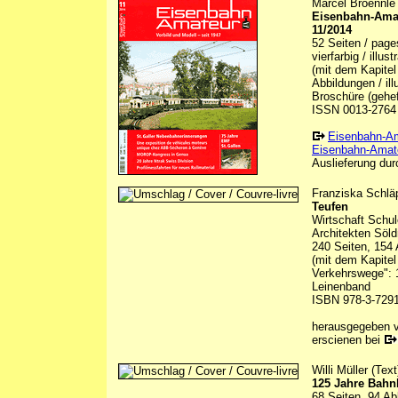
Marcel Broennle 
Eisenbahn-Amate
11/2014
52 Seiten / page
vierfarbig / illu
(mit dem Kapitel
Abbildungen / ill
Broschüre (gehef
ISSN 0013-2764
Eisenbahn-A
Eisenbahn-Amate
Auslieferung durc
Franziska Schläp
Teufen
Wirtschaft Schul
Architekten Söld
240 Seiten, 154 
(mit dem Kapitel
Verkehrswege": 
Leinenband
ISBN 978-3-7291
herausgegeben 
erscienen bei
Willi Müller (Text
125 Jahre Bahnl
68 Seiten, 94 Ab