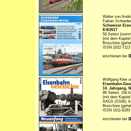
Walter von Andri
Fabian Scheeder
Schweizer Eis
8-9/2017
56 Seiten (numme
(mit dem Kapitel
Broschüre (gehef
ISSN 1022-7113
erschienen bei
Wolfgang Klee u
Eisenbahn-Ges
14. Jahrgang, N
88 Seiten, 156 A
(mit dem Kapitel
AAGS (SStB), AB
Broschüre (gehef
ISSN 1611-6283
erschienen bei