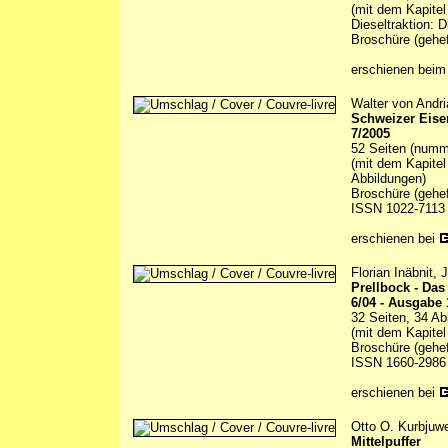
(mit dem Kapitel
Dieseltraktion: 
Broschüre (gehef
erschienen beim 
Walter von Andri
Schweizer Eis
7/2005
52 Seiten (numme
(mit dem Kapitel
Abbildungen)
Broschüre (gehef
ISSN 1022-7113
erschienen bei
Florian Inäbnit,
Prellbock - Da
6/04 - Ausgabe 
32 Seiten, 34 Ab
(mit dem Kapitel
Broschüre (gehef
ISSN 1660-2986
erschienen bei
Otto O. Kurbjuwe
Mittelpuffer