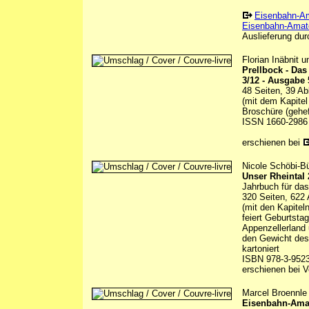
Eisenbahn-A
Eisenbahn-Amate
Auslieferung durc
Florian Inäbnit 
Prellbock - Da
3/12 - Ausgabe 
48 Seiten, 39 Ab
(mit dem Kapitel
Broschüre (gehef
ISSN 1660-2986
erschienen bei
Nicole Schöbi-Bü
Unser Rheintal
Jahrbuch für das
320 Seiten, 622 
(mit den Kapitel
feiert Geburtsta
Appenzellerland
den Gewicht des
kartoniert
ISBN 978-3-9523
erschienen bei
V
Marcel Broennle 
Eisenbahn-Amate