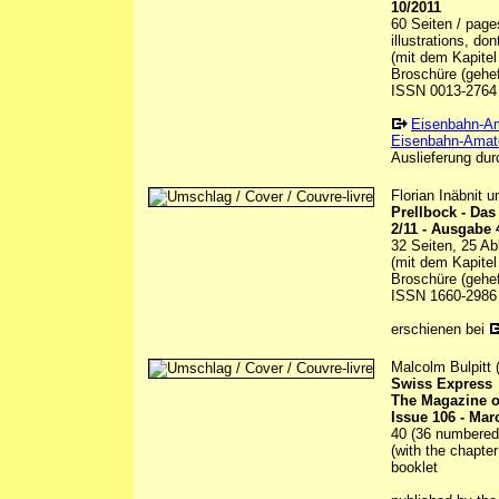
10/2011
60 Seiten / page
illustrations, do
(mit dem Kapitel
Broschüre (gehef
ISSN 0013-2764
Eisenbahn-A
Eisenbahn-Amate
Auslieferung durc
Florian Inäbnit 
Prellbock - Da
2/11 - Ausgabe 
32 Seiten, 25 Ab
(mit dem Kapitel
Broschüre (gehef
ISSN 1660-2986
erschienen bei
Malcolm Bulpitt (
Swiss Express
The Magazine o
Issue 106 - Mar
40 (36 numbered) 
(with the chapter
booklet