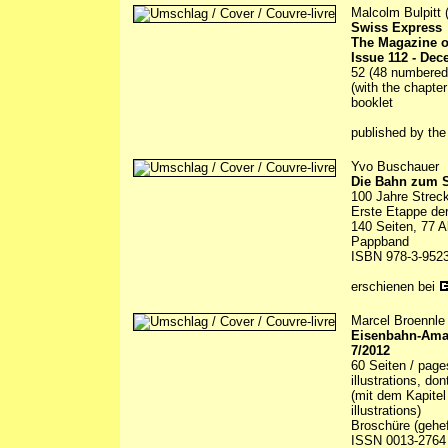
Malcolm Bulpitt (
Swiss Express
The Magazine o
Issue 112 - De
52 (48 numbered) 
(with the chapter
booklet
published by th
Yvo Buschauer
Die Bahn zum S
100 Jahre Strec
Erste Etappe der
140 Seiten, 77 A
Pappband
ISBN 978-3-9523
erschienen bei
Marcel Broennle 
Eisenbahn-Amate
7/2012
60 Seiten / page
illustrations, do
(mit dem Kapitel
illustrations)
Broschüre (gehef
ISSN 0013-2764