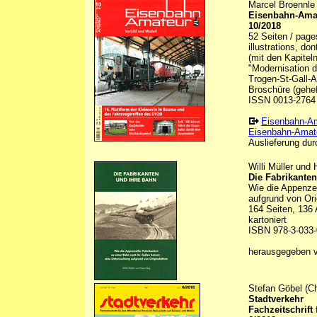
Marcel Broennle 
Eisenbahn-Amat
10/2018
52 Seiten / page
illustrations, do
(mit den Kapitel
"Modernisation d
Trogen-St-Gall-Ap
Broschüre (gehef
ISSN 0013-2764
Eisenbahn-A
Eisenbahn-Amate
Auslieferung durc
Willi Müller und
Die Fabrikante
Wie die Appenzel
aufgrund von Ori
164 Seiten, 136 
kartoniert
ISBN 978-3-033-
herausgegeben
Stefan Göbel (Ch
Stadtverkehr
Fachzeitschrift