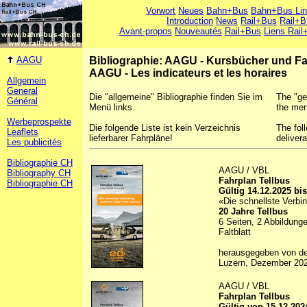
Vorwort
Neues
Bahn+Bus
Bahn+Bus Li
Introduction
News
Rail+Bus
Rail+B
Avant-propos
Nouveautés
Rail+Bus
Liens Rail
AAGU
Bibliographie: AAGU - Kursbücher und F
AAGU - Les indicateurs et les horaires
Allgemein
General
Die "allgemeine" Bibliographie finden Sie im
The "ge
Général
Menü links.
the men
Werbeprospekte
Die folgende Liste ist kein Verzeichnis
The foll
Leaflets
lieferbarer Fahrpläne!
deliver
Les publicités
Bibliographie CH
AAGU / VBL
Bibliography CH
Fahrplan Tellbus
Bibliographie CH
Gültig 14.12.2025 bi
«Die schnellste Verbi
20 Jahre Tellbus
6 Seiten, 2 Abbildunge
Faltblatt
herausgegeben von d
Luzern, Dezember 20
AAGU / VBL
Fahrplan Tellbus
Gültig von 15.12.202